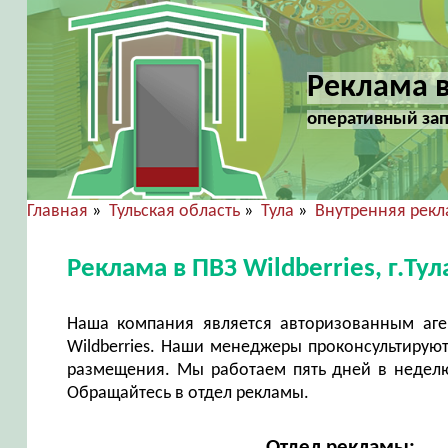
Реклама в 
оперативный зап
Главная
»
Тульская область
»
Тула
»
Внутренняя рек
Реклама в ПВЗ Wildberries, г.Т
Наша компания является авторизованным аг
Wildberries. Наши менеджеры проконсультирую
размещения. Мы работаем пять дней в неделю 
Обращайтесь в отдел рекламы.
Отдел рекламы: