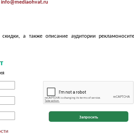
info@mediaohvat.ru
 скидки, а также описание аудитории рекламоносит
т
мя
Запросить
ости