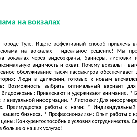
лама на вокзалах
в городе Туле. Ищете эффективный способ привлечь 
Реклама на вокзалах - идеальное решение! Мы пре
а вокзалах через видеоэкраны, баннеры, листовки 
аксимальную видимость и охват. Почему вокзалы - выг
невное обслуживание тысяч пассажиров обеспечивает
итория: Люди в движении, готовые к новым впечатле
ов: Возможность выбрать оптимальный вариант для
* Видеоэкраны: Привлекают и удерживают внимание. * 
в и визуальной информации. * Листовки: Для информир
ях. Преимущества работы с нами: * Индивидуальный
 вашего бизнеса. * Профессионализм: Опыт работы с 
 цены: Конкурентоспособные условия сотрудничества. С
е больше о наших услугах!