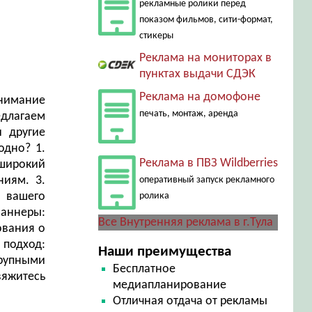
рекламные ролики перед
показом фильмов, сити-формат,
стикеры
Реклама на мониторах в
пунктах выдачи СДЭК
Реклама на домофоне
внимание
печать, монтаж, аренда
длагаем
и другие
одно? 1.
Реклама в ПВЗ Wildberries
 широкий
ниям. 3.
оперативный запуск рекламного
 вашего
ролика
Баннеры:
Все Внутренняя реклама в г.Тула
ования о
 подход:
Наши преимущества
крупными
Бесплатное
вяжитесь
медиапланирование
Отличная отдача от рекламы