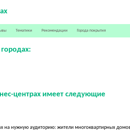
ах
ывы
Тематики
Рекомендации
Города покрытия
 городах:
знес-центрах имеет следующие
ах на нужную аудиторию: жители многоквартирных домов